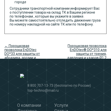
городе
Сотрудники транспортной компании информирует Вас
о поступлении товара на склад ТК в Вашем регионе
по телефонам , которые вы укажите в заявке.
Вы можете самостоятельно отследить движение груза
по номеру накладной на сайте ТК или по телефону.
← Порошковая
Порошковая проволока
проволока EnDOtec
EnDOtec® DO*310 для
DO*33 для защиты от
защиты от трения,
абразива, эрозии и
давления и ударов Ø1.2
ударов Ø1.2 mm упак
mm упак 15.0 кг →
15.0 кг
8 800 707-13-73
(бесплатно по России)
top-techno@mail.ru
О компании
Услуги
Доставка
Статьи