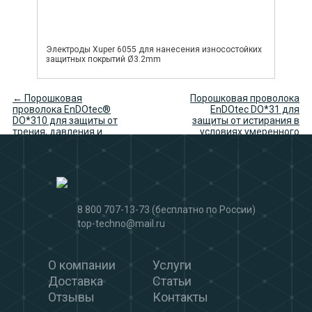
Электроды Xuper 6055 для нанесения износостойких
защитных покрытий Ø3.2mm
← Порошковая
Порошковая проволока
проволока EnDOtec®
EnDOtec DO*31 для
DO*310 для защиты от
защиты от истирания в
трения, давления и
условиях умеренного
ударов Ø1.6 mm упак
давления. Ø1.6 mm упак
15.0 кг
15.0 кг →
8 800 707-13-73
(бесплатно по России)
top-techno@mail.ru
О компании
Услуги
Доставка
Статьи
Отзывы
Контакты