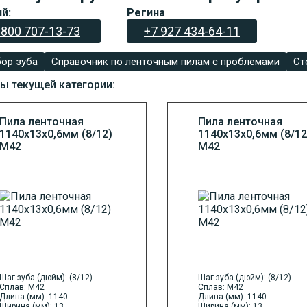
й:
Регина
 800 707-13-73
+7 927 434-64-11
ор зуба
Справочник по ленточным пилам с проблемами
Ст
ы текущей категории:
Пила ленточная
Пила ленточная
1140х13х0,6мм (8/12)
1140х13х0,6мм (8/12
М42
М42
Шаг зуба (дюйм): (8/12)
Шаг зуба (дюйм): (8/12)
Сплав: M42
Сплав: M42
Длина (мм): 1140
Длина (мм): 1140
Ширина (мм): 13
Ширина (мм): 13