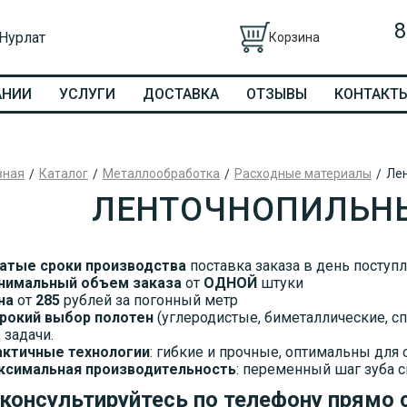
8
 Нурлат
Корзина
АНИИ
УСЛУГИ
ДОСТАВКА
ОТЗЫВЫ
КОНТАКТ
вная
Каталог
Металлообработка
Расходные материалы
Ле
ЛЕНТОЧНОПИЛЬН
атые сроки производства
поставка заказа в день поступ
нимальный объем заказа
от
ОДНОЙ
штуки
на
от
285
рублей за погонный метр
рокий выбор полотен
(углеродистые, биметаллические, с
 задачи.
актичные технологии
: гибкие и прочные, оптимальны для 
ксимальная производительность
: переменный шаг зуба 
консультируйтесь по телефону прямо 