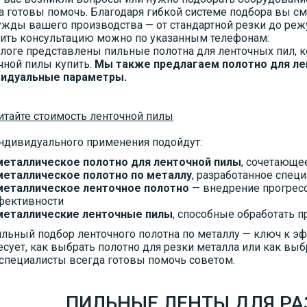
а готовы помочь. Благодаря гибкой системе подбора вы с
ужды вашего производства — от стандартной резки до ре
ить консультацию можно по указанным телефонам:
алоге представлены пильные полотна для ленточных пил, 
чной пилы купить.
Мы также предлагаем полотно для лен
видуальные параметры.
итайте стоимость ленточной пилы
ндивидуального применения подойдут:
металлическое полотно для ленточной пилы
, сочетающе
металлическое полотно по металлу
, разработанное спец
металлическое ленточное полотно
— внедрение прогрес
фективности
металлические ленточные пилы
, способные обработать
льный подбор ленточного полотна по металлу — ключ к эф
есует, как выбрать полотно для резки металла или как выб
специалисты всегда готовы помочь советом.
ПИЛЬНЫЕ ЛЕНТЫ ДЛЯ Р