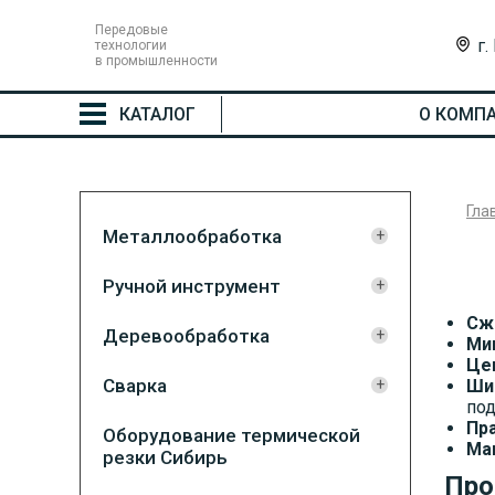
Передовые
г.
технологии
в промышленности
КАТАЛОГ
О КОМП
Гла
Металлообработка
Ручной инструмент
Сж
Деревообработка
Ми
Це
Сварка
Ши
под
Пр
Оборудование термической
Ма
резки Сибирь
Про