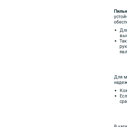
Пиль
устой
обесп
Для
выс
Так
рук
явл
Для м
надеж
Ком
Есл
сра
В кат