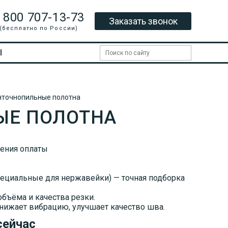
 800 707-13-73
Заказать звонок
(бесплатно по России)
Ы
нточнопильные полотна
ЫЕ ПОЛОТНА
ления оплаты
пециальные для нержавейки) — точная подборка
объёма и качества резки.
снижает вибрацию, улучшает качество шва.
сейчас