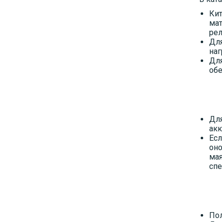
Кит
мат
рел
Для
наг
Для
обе
Для
акк
Есл
оно
мая
спе
Пол