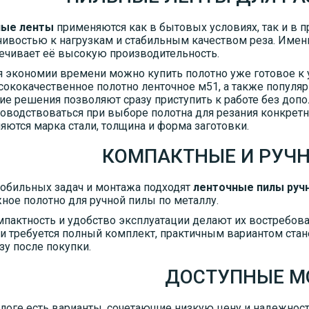
ные ленты
применяются как в бытовых условиях, так и в 
чивостью к нагрузкам и стабильным качеством реза. Именно
ечивает её высокую производительность.
 экономии времени можно купить полотно уже готовое к у
ококачественное полотно ленточное м51, а также популяр
ие решения позволяют сразу приступить к работе без доп
оводствоваться при выборе полотна для резания конкрет
яются марка стали, толщина и форма заготовки.
КОМПАКТНЫЕ И РУЧ
обильных задач и монтажа подходят
ленточные пилы руч
ное полотно для ручной пилы по металлу.
пактность и удобство эксплуатации делают их востребова
и требуется полный комплект, практичным вариантом стан
зу после покупки.
ДОСТУПНЫЕ М
алоге есть варианты, сочетающие низкую цену и надежност