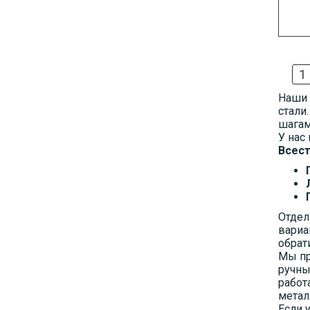
1
Наши 
стали
шагам
У нас
Всест
Отдел
вариа
обрат
Мы пр
ручны
работ
метал
Если 