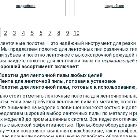
подробнее
подробнее
2
3
4
5
6
7
8
9
10
ленточные полотна — это надёжный инструмент для резки
. Мы предлагаем полотно для ленточных пил различных ти
и зубьев и полотно ленточное с высокопрочной режущей 
 вы найдете полотно для ленточной пилы по
нержавеющей 
оронний ассортимент включает:
Полотна для ленточной пилы любых целей
Лента для ленточной пилы, готовая к установке
Полотна для ленточной пилы, готовые к использованию
ьно стоит отметить ленточные полотна для ленточнопильн
нты. Если вам требуется ленточная пила по металлу, полот
ите внимание на модели с повышенной жёсткостью и долг
едлагаем широкий выбор ленточных пилы по металлу и ра
х моделей до промышленных систем. Все изделия отличаю
ать с высокой эффективностью. При выборе оборудования
лу — они позволяют выполнять как базовые, так и профес
у вас возникли вопросы или нужно подобрать оборудовани