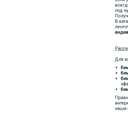
всегд
под н
Получ
В кат
ленто
инди
Расcч
Для и
би
би
би
эф
би
Прави
интер
наши 