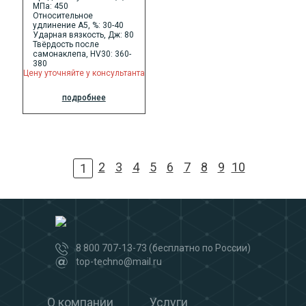
МПа: 450
Относительное
удлинение А5, %: 30-40
Ударная вязкость, Дж: 80
Твёрдость после
самонаклепа, НV30: 360-
380
Цену уточняйте у консультанта
подробнее
2
3
4
5
6
7
8
9
10
1
8 800 707-13-73
(бесплатно по России)
top-techno@mail.ru
О компании
Услуги