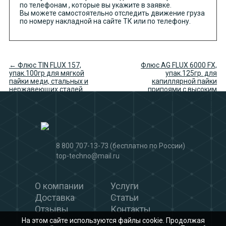
по телефонам , которые вы укажите в заявке.
Вы можете самостоятельно отследить движение груза
по номеру накладной на сайте ТК или по телефону.
← Флюс TIN FLUX 157,
Флюс AG FLUX 6000 FX,
упак.100гр для мягкой
упак.125гр. для
пайки меди, стальных и
капиллярной пайки
нержавеющих сталей
припоями с высоким
содержанием серебра.
→
8 800 707-13-73
(бесплатно по России)
top-techno@mail.ru
О компании
Услуги
Доставка
Статьи
Отзывы
Контакты
На этом сайте используются файлы cookie. Продолжая