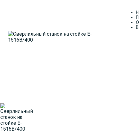
Н
П
О
В