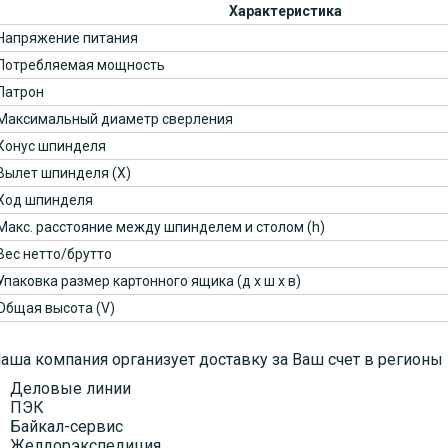
Характеристика
Напряжение питания
Потребляемая мощность
Патрон
Максимальный диаметр сверления
Конус шпинделя
Вылет шпинделя (X)
Ход шпинделя
Макс. расстояние между шпинделем и столом (h)
Вес нетто/брутто
Упаковка размер картонного ящика (д x ш x в)
Общая высота (V)
аша компания организует доставку за Ваш счет в регионы
Деловые линии
ПЭК
Байкал-сервис
Желдорэкспедиция