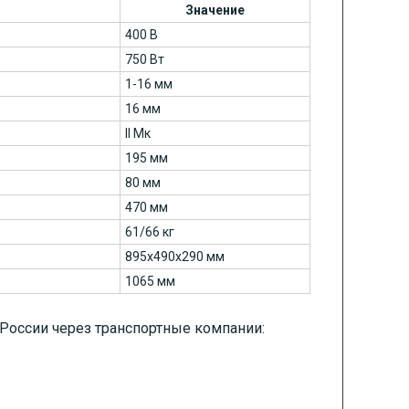
Значение
400 В
750 Вт
1-16 мм
16 мм
II Мк
195 мм
80 мм
470 мм
61/66 кг
895x490x290 мм
1065 мм
 России через транспортные компании: