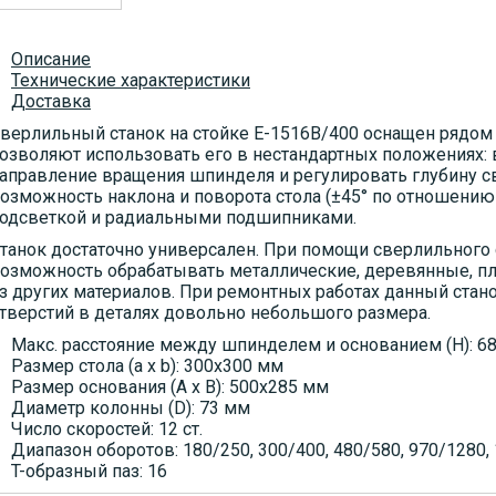
Описание
Технические характеристики
Доставка
верлильный станок на стойке
Е-1516В
/400 оснащен рядом
озволяют использовать его в нестандартных положениях:
аправление вращения шпинделя и регулировать глубину св
озможность наклона и поворота стола (±45° по отношению 
одсветкой и радиальными подшипниками.
танок достаточно универсален. При помощи сверлильного 
озможность обрабатывать металлические, деревянные, пл
з других материалов. При ремонтных работах данный стан
тверстий в деталях довольно небольшого размера.
Макс. расстояние между шпинделем и основанием (H): 6
Размер стола (a x b): 300x300 мм
Размер основания (A x B): 500x285 мм
Диаметр колонны (D): 73 мм
Число скоростей: 12 ст.
Диапазон оборотов: 180/250, 300/400, 480/580, 970/1280,
T-образный паз: 16