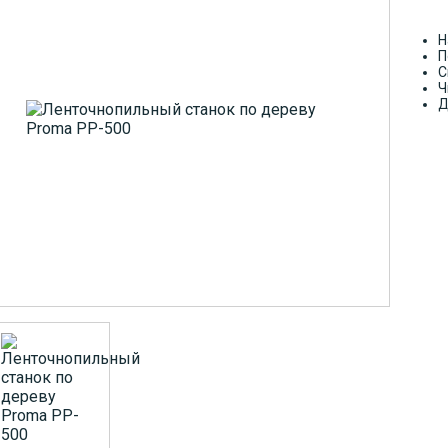
Н
П
С
Ч
Д