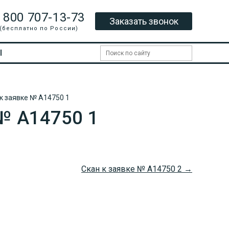
 800 707-13-73
Заказать звонок
(бесплатно по России)
Ы
к заявке № A14750 1
№ A14750 1
Скан к заявке № A14750 2 →